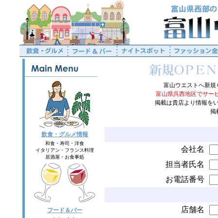
富山ウエストへ新規
富山県呉西地区でサー
掲載は貴店より情報を
掲
飲食・グルメ情報
和食・寿司・洋食
会社名
イタリアン・フランス料理
居酒屋・お食事処
担当者氏名
お電話番号
店舗名
フード＆バー