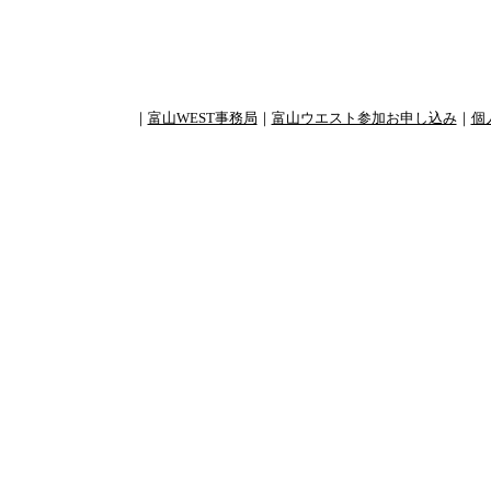
｜
富山WEST事務局
｜
富山ウエスト参加お申し込み
｜
個