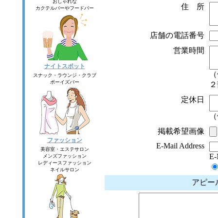
おしゃれな
住 所
カクテルバーやフードバー
店舗の電話番号
営業時間
ナイトスポット
（
スナック・ラウンジ・クラブ
ボーイズバー
２
定休日
（
掲載希望画像
ファッション
E-Mail Address
美容室・エステサロン
E
メンズファッション
レディースファッション
ネイルサロン
アピー