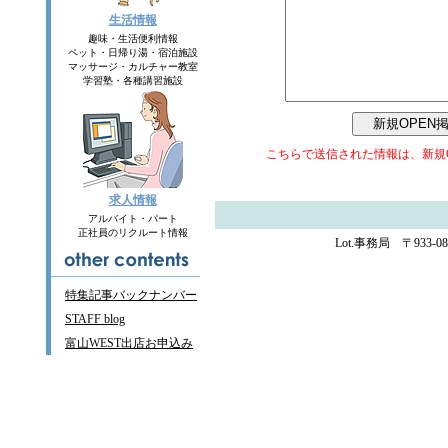
生活情報
趣味・生活便利情報
ペット・日帰り湯・宿泊施設
マッサージ・カルチャー教室
学習塾・各種講習施設
こちらで送信された情報は、新規
求人情報
アルバイト・パート
正社員のリクルート情報
Lot.
事務局
〒
933-08
特集記事バックナンバー
STAFF blog
富山
WEST
出店お申込み