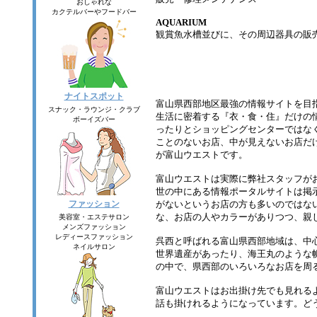
おしゃれな
カクテルバーやフードバー
AQUARIUM
観賞魚水槽並びに、その周辺器具の販
ナイトスポット
富山県西部地区最強の情報サイトを目
スナック・ラウンジ・クラブ
生活に密着する『衣・食・住』だけの
ボーイズバー
ったりとショッピングセンターではな
ことのないお店、中が見えないお店だ
が富山ウエストです。
富山ウエストは実際に弊社スタッフが
世の中にある情報ポータルサイトは掲
ファッション
がないというお店の方も多いのではな
な、お店の人やカラーがありつつ、親
美容室・エステサロン
メンズファッション
レディースファッション
呉西と呼ばれる富山県西部地域は、中
ネイルサロン
世界遺産があったり、海王丸のような
の中で、県西部のいろいろなお店を周
富山ウエストはお出掛け先でも見れる
話も掛けれるようになっています。ど