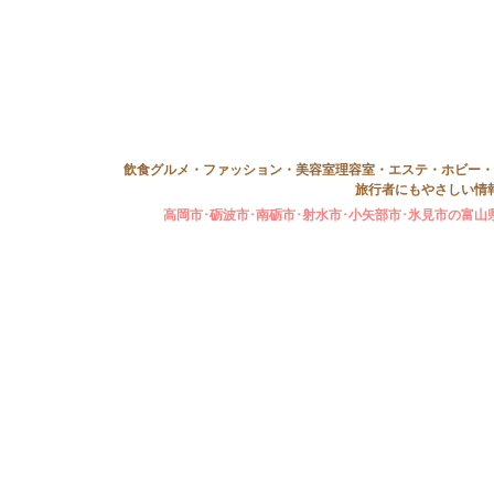
飲食グルメ・ファッション・美容室理容室・エステ・ホビー・
旅行者にもやさしい情
高岡市･砺波市･南砺市･射水市･小矢部市･氷見市の富