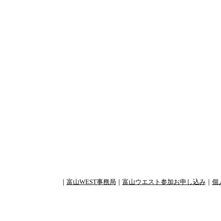
｜
富山WEST事務局
｜
富山ウエスト参加お申し込み
｜
個