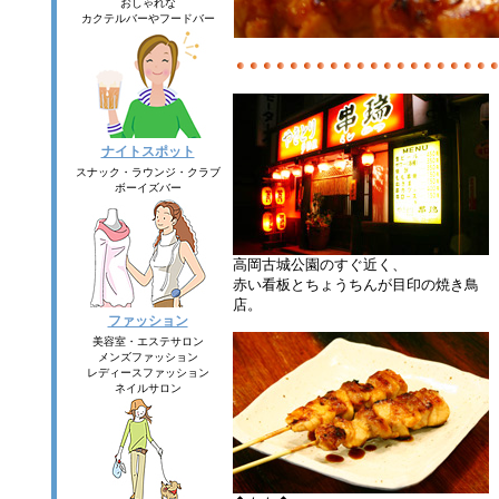
おしゃれな
カクテルバーやフードバー
ナイトスポット
スナック・ラウンジ・クラブ
ボーイズバー
高岡古城公園のすぐ近く、
赤い看板とちょうちんが目印の焼き鳥
店。
ファッション
美容室・エステサロン
メンズファッション
レディースファッション
ネイルサロン