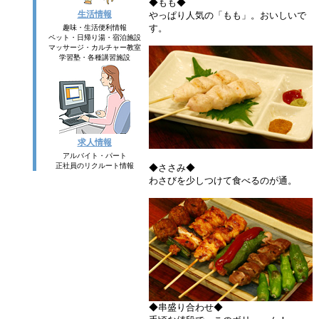
◆もも◆
生活情報
やっぱり人気の「もも」。おいしいで
す。
趣味・生活便利情報
ペット・日帰り湯・宿泊施設
マッサージ・カルチャー教室
学習塾・各種講習施設
求人情報
アルバイト・パート
正社員のリクルート情報
◆ささみ◆
わさびを少しつけて食べるのが通。
◆串盛り合わせ◆