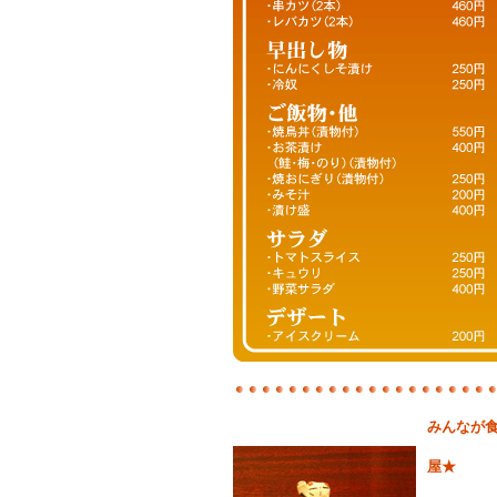
みんなが
やき
屋★