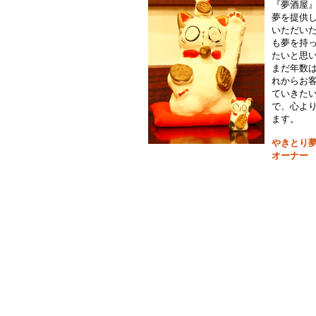
『夢酒屋
夢を提供
いただい
も夢を持
たいと思
まだ年数
れからお
ていきた
で、心よ
ます。
やきとり
オーナー