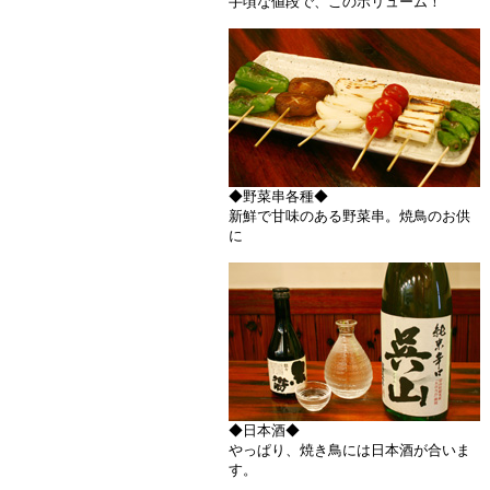
手頃な値段で、このボリューム！
◆野菜串各種◆
新鮮で甘味のある野菜串。焼鳥のお供
に
◆日本酒◆
やっぱり、焼き鳥には日本酒が合いま
す。