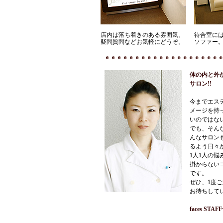
店内は落ち着きのある雰囲気。
待合室に
疑問質問などお気軽にどうぞ。
ソファー。
体の内と外
サロン
!!
今までエス
メージを持
いのではな
でも、そんな
んなサロン
るよう日々
1人1人の
掛からないコー
です。
ぜひ、1度
お待ちして
faces STA