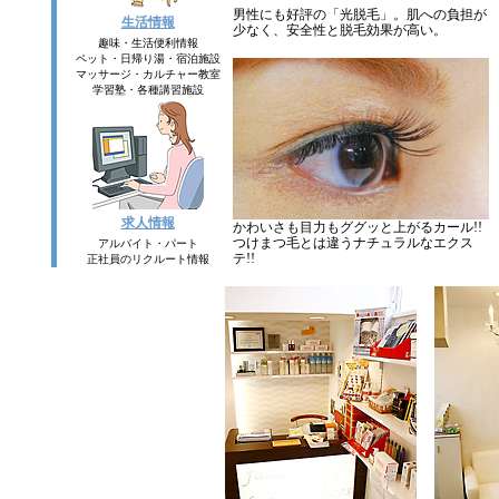
男性にも好評の「光脱毛」。肌への負担が
生活情報
少なく、安全性と脱毛効果が高い。
趣味・生活便利情報
ペット・日帰り湯・宿泊施設
マッサージ・カルチャー教室
学習塾・各種講習施設
求人情報
かわいさも目力もググッと上がるカール!!
つけまつ毛とは違うナチュラルなエクス
アルバイト・パート
テ!!
正社員のリクルート情報